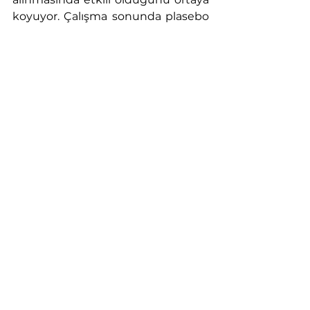
koyuyor. Çalışma sonunda plasebo 
aşısından elde edilen sonuçlarla 
gerçek aşıdan elde edilen sonuçlar 
karşılaştırılır ve aşının ne kadar etkili 
olduğu görülmüş olur.
Zaman zaman hastaya yalan 
söylemeyi ve kandırmayı 
gerektirdiği için etiksel açıdan 
doğruluğu tartışılsa da plasebo 
etkisi kullanarak alınan sonuçların 
verimliliği bu tartışmalara gölge 
düşürüyor. 
Sadece inanmanın gücüyle 
vücudumuzdaki fiziksel bir 
rahatsızlığı bile tedavi edebiliyorsak 
inanarak neleri başaramayız ki.