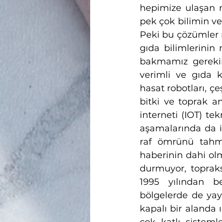
hepimize ulaşan n
pek çok bilimin ve
Peki bu çözümler ne
gıda bilimlerinin 
bakmamız gerekir.
verimli ve gıda k
hasat robotları, çe
bitki ve toprak an
interneti (IOT) tek
aşamalarında da il
raf ömrünü tahmi
haberinin dahi olm
durmuyor, topraks
1995 yılından b
bölgelerde de yayı
kapalı bir alanda ı