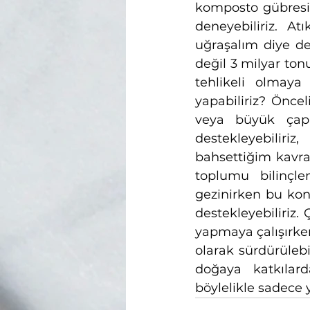
komposto gübresi a
deneyebiliriz. A
uğraşalım diye de
değil 3 milyar to
tehlikeli olmaya
yapabiliriz? Öncel
veya büyük çaplı 
destekleyebiliriz
bahsettiğim kavram
toplumu bilinçle
gezinirken bu konu
destekleyebiliriz
yapmaya çalışırken
olarak sürdürülebi
doğaya katkılard
böylelikle sadece 