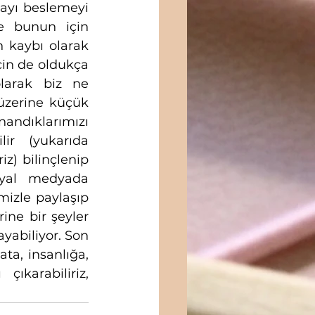
ayı beslemeyi 
e bunun için 
 kaybı olarak 
in de oldukça 
larak biz ne 
üzerine küçük 
andıklarımızı 
ir (yukarıda 
) bilinçlenip 
syal medyada 
mizle paylaşıp 
ne bir şeyler 
abiliyor. Son 
ta, insanlığa, 
karabiliriz, 