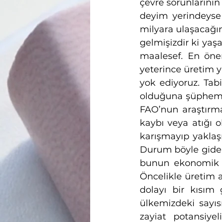
çevre sorunlarını
deyim yerindeyse 
milyara ulaşacağı
gelmişizdir ki ya
maalesef. En öne
yeterince üretim y
yok ediyoruz. Tabi
olduğuna şüphemiz
FAO’nun araştırmal
kaybı veya atığı o
karışmayıp yaklaş
Durum böyle giders
bunun ekonomik ka
Öncelikle üretim 
dolayı bir kısım 
ülkemizdeki sayı
zayiat potansiyel