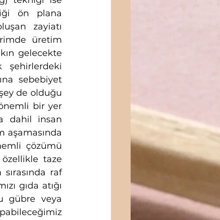
) tekniği ise 
iği ön plana 
uşan zayiatı 
rimde üretim 
kın gelecekte 
şehirlerdeki 
ına sebebiyet 
şey de olduğu 
nemli bir yer 
 dahil insan 
im aşamasında 
nemli çözümü 
özellikle taze 
sırasında raf 
zı gıda atığı 
u gübre veya 
bileceğimiz 