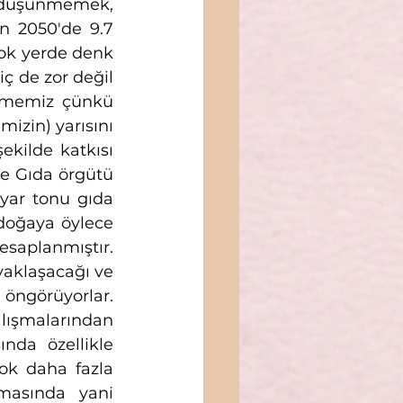
e düşünmemek, 
 2050'de 9.7 
ok yerde denk 
 de zor değil 
ememiz çünkü 
izin) yarısını 
kilde katkısı 
e Gıda örgütü 
yar tonu gıda 
doğaya öylece 
saplanmıştır. 
yaklaşacağı ve 
öngörüyorlar. 
lışmalarından 
nda özellikle 
k daha fazla 
masında yani 