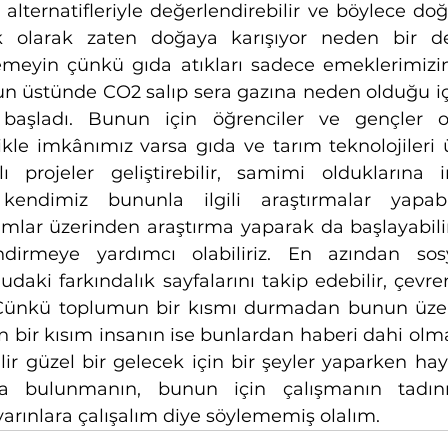
lternatifleriyle değerlendirebilir ve böylece doğ
tık olarak zaten doğaya karışıyor neden bir d
meyin çünkü gıda atıkları sadece emeklerimizin
nun üstünde CO2 salıp sera gazına neden olduğu iç
 başladı. Bunun için öğrenciler ve gençler o
ikle imkânımız varsa gıda ve tarım teknolojileri 
projeler geliştirebilir, samimi olduklarına in
, kendimiz bununla ilgili araştırmalar yapabil
lar üzerinden araştırma yaparak da başlayabiliriz
ndirmeye yardımcı olabiliriz. En azından so
daki farkındalık sayfalarını takip edebilir, çevre
. Çünkü toplumun bir kısmı durmadan bunun üzeri
 bir kısım insanın ise bunlardan haberi dahi olmay
lir güzel bir gelecek için bir şeyler yaparken haya
a bulunmanın, bunun için çalışmanın tadını çı
yarınlara çalışalım diye söylememiş olalım.