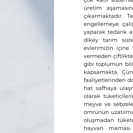
çok katlı sisteml
üretim aşamasın
çıkarmaktadır. T
engellemeye çalı
yaparak tedarik a
dikey tarım sist
evlerimizin içine
vermeden çiftlikt
gibi toplumun bil
kapsamakta. Çünk
faaliyetlerinden 
hat safhaya ulaş
olarak tüketiciler
meyve ve sebzeler
ömrünün uzatılmas
oluşmadan tüket
hayvan maması y