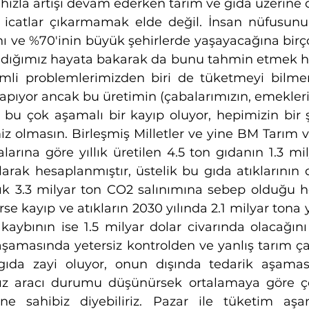
n hızla artışı devam ederken tarım ve gıda üzerin
icatlar çıkarmamak elde değil. İnsan nüfusunun
nı ve %70'inin büyük şehirlerde yaşayacağına birç
şadığımız hayata bakarak da bunu tahmin etmek hiç
mli problemlerimizden biri de tüketmeyi bilm
apıyor ancak bu üretimin (çabalarımızın, emeklerim
 bu çok aşamalı bir kayıp oluyor, hepimizin bir şe
 olmasın. Birleşmiş Milletler ve yine BM Tarım v
arına göre yıllık üretilen 4.5 ton gıdanın 1.3 mil
larak hesaplanmıştır, üstelik bu gıda atıklarının 
ık 3.3 milyar ton CO2 salınımına sebep olduğu he
e kayıp ve atıkların 2030 yılında 2.1 milyar tona 
ybının ise 1.5 milyar dolar civarında olacağını 
aşamasında yetersiz kontrolden ve yanlış tarım ça
gıda zayi oluyor, onun dışında tedarik aşaması
sız aracı durumu düşünürsek ortalamaya göre ço
ine sahibiz diyebiliriz. Pazar ile tüketim aşa