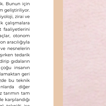
k. Bunun için 
eliştiriliyor. 
loji, zirai ve 
ik çalışmalara 
aaliyetlerini 
çlar, otonom 
n aracılığıyla 
 ve nesnelerin 
şırken tedarik 
irip gıdaların 
çoğu insanın 
lamaktan geri 
de bu teknik 
larda diğer 
z tarımın tam 
le karşılandığı 