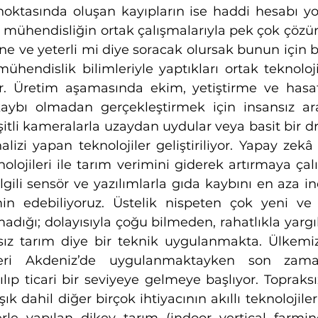
oktasında oluşan kayıpların ise haddi hesabı yo
 mühendisliğin ortak çalışmalarıyla pek çok çözüm g
 ve yeterli mi diye soracak olursak bunun için biyo
mühendislik bilimleriyle yaptıkları ortak teknoloj
 Üretim aşamasında ekim, yetiştirme ve hasat f
aybı olmadan gerçekleştirmek için insansız ara
şitli kameralarla uzaydan uydular veya basit bir dro
alizi yapan teknolojiler geliştiriliyor. Yapay zekâ
nolojileri ile tarım verimini giderek artırmaya çalı
gili sensör ve yazılımlarla gıda kaybını en aza ind
n edebiliyoruz. Üstelik nispeten çok yeni ve 
adığı; dolayısıyla çoğu bilmeden, rahatlıkla yargı
ız tarım diye bir teknik uygulanmakta. Ülkemiz
eri Akdeniz’de uygulanmaktayken son zaman
lıp ticari bir seviyeye gelmeye başlıyor. Topraksı
şık dahil diğer birçok ihtiyacının akıllı teknolojiler