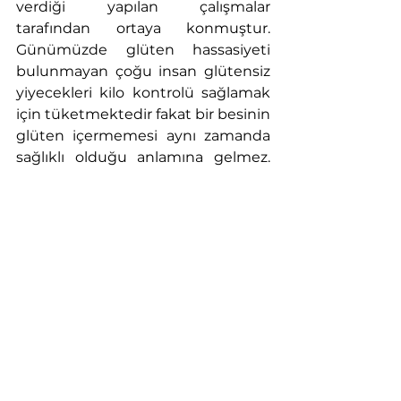
verdiği yapılan çalışmalar 
tarafından ortaya konmuştur. 
Günümüzde glüten hassasiyeti 
bulunmayan çoğu insan glütensiz 
yiyecekleri kilo kontrolü sağlamak 
için tüketmektedir fakat bir besinin 
glüten içermemesi aynı zamanda 
sağlıklı olduğu anlamına gelmez. 
Bu kilo kontrolü açısından yanlış bir 
seçimdir ve glüten proteinin kilo 
aldırması söz konusu bile değildir.
Hepsini Gör
İlgili Yazılar