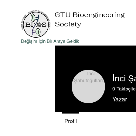
GTU Bioengineering
Society
Değişim İçin Bir Araya Geldik
İnci Ş
0
Takipçile
Yazar
Profil