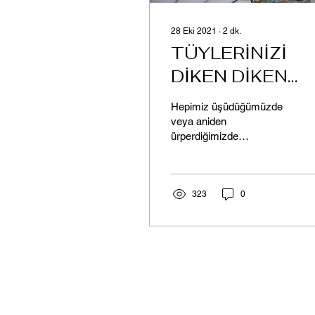
28 Eki 2021
∙
2
dk.
TÜYLERİNİZİ
DİKEN DİKEN
EDEN KAS:
Hepimiz üşüdüğümüzde
ARRECTOR PILI
veya aniden
ürperdiğimizde
tüylerimizin diken diken
olduğuna şahit
olmuşuzdur. Daha çok
üşüdüğümüzde
323
0
karşılaştığımız...