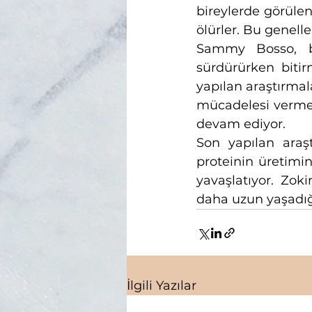
bireylerde görülen
ölürler. Bu genelle
Sammy Bosso, bu
sürdürürken bitir
yapılan araştırma
mücadelesi vermek
devam ediyor. 
Son yapılan araşt
proteinin üretimin
yavaşlatıyor. Zoki
daha uzun yaşadığı
İlgili Yazılar