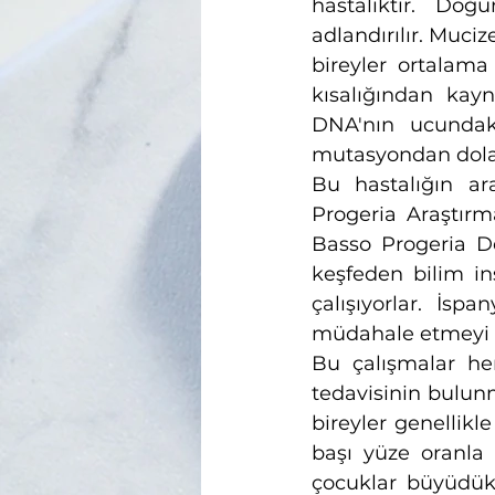
hastalıktır. Doğ
adlandırılır. Muci
bireyler ortalama 
kısalığından kay
DNA'nın ucundaki
mutasyondan dolayı
Bu hastalığın ar
Progeria Araştır
Basso Progeria De
keşfeden bilim ins
çalışıyorlar. İsp
müdahale etmeyi s
Bu çalışmalar he
tedavisinin bulun
bireyler genellikle
başı yüze oranla 
çocuklar büyüdükç