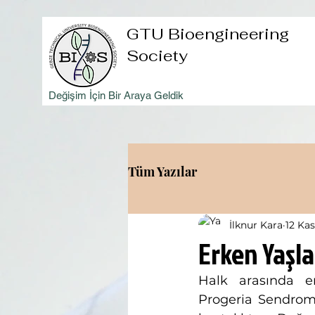
GTU Bioengineering
Society
Değişim İçin Bir Araya Geldik
Tüm Yazılar
İlknur Kara
12 Kas
Erken Yaşla
Halk arasında er
Progeria Sendromu