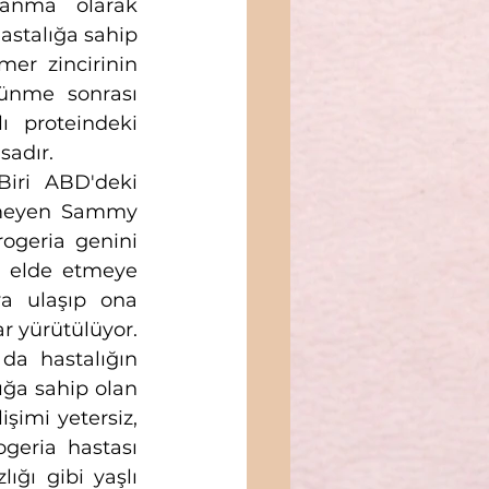
lanma olarak 
astalığa sahip 
er zincirinin 
ünme sonrası 
 proteindeki 
sadır. 
iri ABD'deki 
tmeyen Sammy 
ogeria genini 
ç elde etmeye 
ya ulaşıp ona 
 yürütülüyor. 
a hastalığın 
ğa sahip olan 
şimi yetersiz, 
geria hastası 
ğı gibi yaşlı 