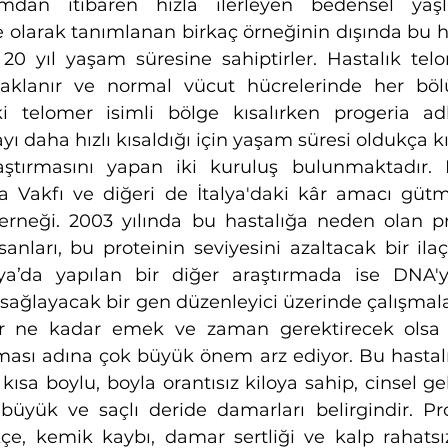
umdan itibaren hızla ilerleyen bedensel yaş
ze olarak tanımlanan birkaç örneğinin dışında bu h
20 yıl yaşam süresine sahiptirler. Hastalık telom
naklanır ve normal vücut hücrelerinde her böl
 telomer isimli bölge kısalırken progeria adlı
 daha hızlı kısaldığı için yaşam süresi oldukça kı
aştırmasını yapan iki kuruluş bulunmaktadır. B
ma Vakfı ve diğeri de İtalya'daki kâr amacı gü
rneği. 2003 yılında bu hastalığa neden olan pr
anları, bu proteinin seviyesini azaltacak bir ila
anya’da yapılan bir diğer araştırmada ise DNA'
ağlayacak bir gen düzenleyici üzerinde çalışmalar
r ne kadar emek ve zaman gerektirecek olsa d
ması adına çok büyük önem arz ediyor. Bu hastalı
 kısa boylu, boyla orantısız kiloya sahip, cinsel geli
büyük ve saçlı deride damarları belirgindir. Pro
e, kemik kaybı, damar sertliği ve kalp rahatsızlı