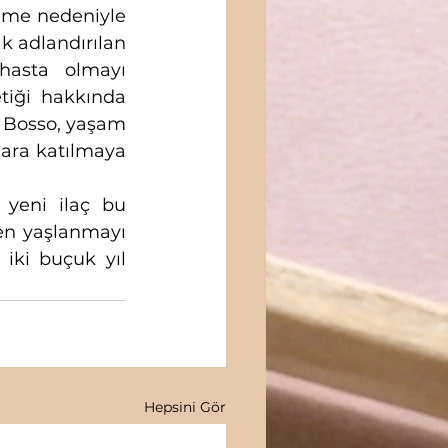
nme nedeniyle 
k adlandırılan 
asta olmayı 
iği hakkında 
 Bosso, yaşam 
ara katılmaya 
 yeni ilaç bu 
en yaşlanmayı 
iki buçuk yıl 
Hepsini Gör